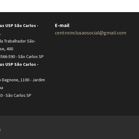
E-mail
s USP São Carlos -
centroinclusaosocial@gmail.com
1
a Trabalhador São-
se, 400
566-590 - São Carlos SP
s USP São Carlos -
 Dagnone, 1100 - Jardim
na
0 - São Carlos SP
s