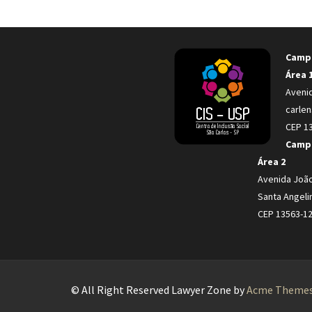
Campu
Área 
Avenid
carlen
CEP 13
Campu
Área 2
Avenida João
Santa Angeli
CEP 13563-12
© All Right Reserved
Lawyer Zone by
Acme Theme