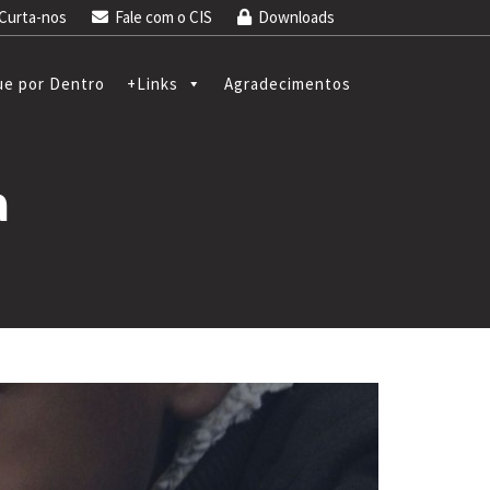
urta-nos
Fale com o CIS
Downloads
ue por Dentro
+Links
Agradecimentos
a