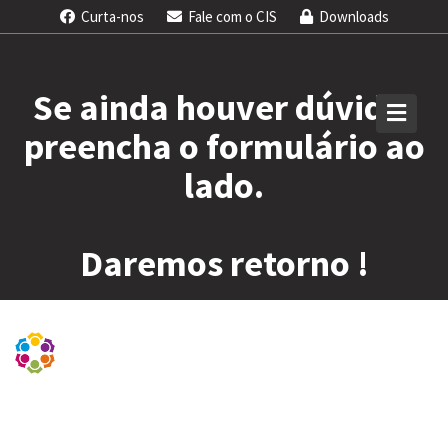
Skip
Curta-nos
Fale com o CIS
Downloads
to
content
Se ainda houver dúvida,
preencha o formulário ao
lado.
Daremos retorno !